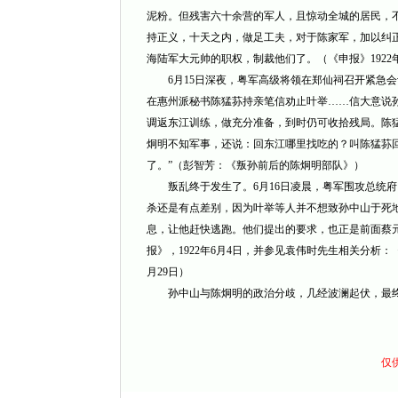
泥粉。但残害六十余营的军人，且惊动全城的居民，
持正义，十天之内，做足工夫，对于陈家军，加以纠
海陆军大元帅的职权，制裁他们了。（《申报》1922年
6月15日深夜，粤军高级将领在郑仙祠召开紧急会
在惠州派秘书陈猛荪持亲笔信劝止叶举……信大意说
调返东江训练，做充分准备，到时仍可收拾残局。陈
炯明不知军事，还说：回东江哪里找吃的？叫陈猛荪
了。”（彭智芳：《叛孙前后的陈炯明部队》）
叛乱终于发生了。6月16日凌晨，粤军围攻总统府
杀还是有点差别，因为叶举等人并不想致孙中山于死
息，让他赶快逃跑。他们提出的要求，也正是前面蔡
报》，1922年6月4日，并参见袁伟时先生相关分析：
月29日）
孙中山与陈炯明的政治分歧，几经波澜起伏，最终
仅