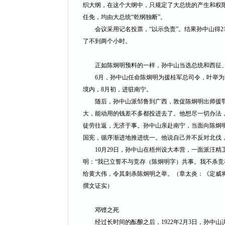
织大纲，在这个大纲中，只规定了大总统的产生和权
任免，均由大总统“乾纲独断”。
会议采用记名投票，“以示负责”。结果孙中山得21
了不到两个小时。
正如陈炯明预料的一样，孙中山当选总统和西征、
6月，孙中山任命陈炯明为援桂军总司令，叶举为
境内，8月初，进驻南宁。
随后，孙中山派邹鲁到广西，敦促陈炯明出师援鄂，
大，能动用的钱差不多都投进去了。他想尽一切办法，
徒劳往返，无济于事。孙中山亲赴南宁，当面向陈炯
国宪，循序渐进地推进统一。他说自己并不反对北伐
10月29日，孙中山在梧州设大本营，一面派汪精
明：“我已立誓不与竞存（陈炯明字）共事。我不杀竞存
给黄大伟，令其刺杀陈炯明之举。（章太炎：《定威
撰文证实）
邓铿之死
经过长时间的酝酿之后，1922年2月3日，孙中山