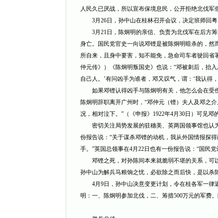
人民久已厌战，所以宣布保境息民，公开拒绝北伐军
3月26日，孙中山在桂林召开会议，决定班师回粤
3月21日，陈炯明的亲信、负责为北伐军在后方筹
身亡。国民党官史一向说邓铿是被陈炯明暗杀的，然
所自来，且身中要害，知不能免，急命司车者驶回省
仲元传》）《陈炯明叛国史》也说：“邓被刺后，抬入
自己人。’有问凶手为谁者，邓又叹气，谓：‘我认得，
如果邓铿认得凶手与陈炯明有关，他怎么会在受伤
陈炯明辞职离开广州时，“邓仲元（铿）夫人及邓之
况，相对泣下。”（《申报》1922年4月30日）可
密切关注局势发展的驻穗美、英两国领事馆也认为，刺
份报告说：“关于谋杀邓铿的动机，我从外国情报探
手。”英国总领事在4月22日也有一份报告说：“国民
邓铿之死，对孙陈间本来就脆弱不堪的关系，可以
孙中山为解兵马粮饷之忧，必欲除之而后快，是以杀
4月9日，孙中山决意变更计划，令在桂各军一律返
明：一、陈炯明参加北伐，二、筹措500万元的军费