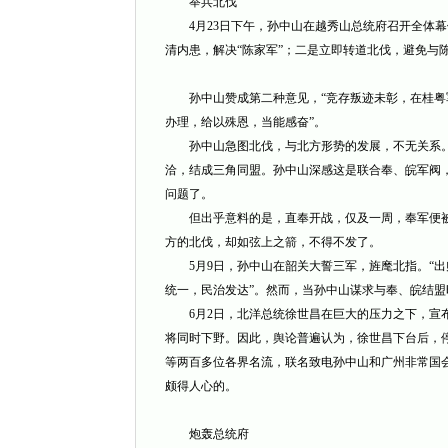
举兵北伐
4月23日下午，孙中山在越秀山总统府召开全体幕
清内患，解决“陈家军”；二是立即转道北伐，避免与
孙中山赞成第二种意见，“竞存叛迹未彰，在桂粤军
办理，给以殊恩，当能感奋”。
孙中山急图北伐，与北方形势的发展，不无关系。
洽，结成三角同盟。孙中山深感这是联合奉、皖军阀
问题了。
但出乎意料的是，直奉开战，仅及一周，奉军便被
方的北伐，却如弦上之箭，不得不发了。
5月9日，孙中山在韶关大誓三军，旌麾北指。“出
统一，民治发达”。然而，当孙中山谋求与奉、皖结
6月2日，北洋总统徐世昌在巨大的压力之下，宣布
将同时下野。因此，舆论普遍认为，徐世昌下台后，停
等两百多位各界名流，联名致电孙中山和广州非常国
颇得人心的。
炮轰总统府