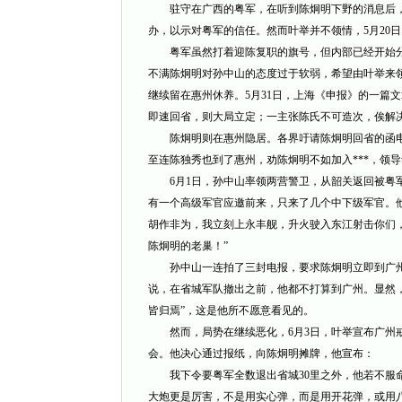
驻守在广西的粤军，在听到陈炯明下野的消息后，顿
办，以示对粤军的信任。然而叶举并不领情，5月20
粤军虽然打着迎陈复职的旗号，但内部已经开始分
不满陈炯明对孙中山的态度过于软弱，希望由叶举来
继续留在惠州休养。5月31日，上海《申报》的一篇
即速回省，则大局立定；一主张陈氏不可造次，俟解决
陈炯明则在惠州隐居。各界吁请陈炯明回省的函电
至连陈独秀也到了惠州，劝陈炯明不如加入***，领
6月1日，孙中山率领两营警卫，从韶关返回被粤军
有一个高级军官应邀前来，只来了几个中下级军官。
胡作非为，我立刻上永丰舰，升火驶入东江射击你们
陈炯明的老巢！”
孙中山一连拍了三封电报，要求陈炯明立即到广州
说，在省城军队撤出之前，他都不打算到广州。显然
皆归焉”，这是他所不愿意看见的。
然而，局势在继续恶化，6月3日，叶举宣布广州戒
会。他决心通过报纸，向陈炯明摊牌，他宣布：
我下令要粤军全数退出省城30里之外，他若不服命
大炮更是厉害，不是用实心弹，而是用开花弹，或用