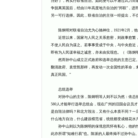
办好了，再实行联省自治。如此便可以不通过武力而最
争脱离英国后，经由11年高度地方自治的“邦联”，进
另一可行选择。因此，联省自治的主张一经提出，不
陈炯明对联省自治尤为心驰神往，1921年2月，
近世以来，国家与人民之关系愈密，则政事愈繁，
不使人民自为谋之。若事事受成于中央，与中央愈近
即有为人民谋幸福之诚意，亦未由实现也。（《陈炯明集
然而孙中山成立正式政府和选举总统的主意已定。19
翻清政府、袁世凯那样，再发动一次全国性的革命，
真正民国。”
总统选举
对孙中山的主张，陈炯明等人则不以为然：依总统
580人才能举行选举总统会，现在广州的旧国会议员
是自毁法律吗？和北方毁法，又有什么本质不同？一
什么地方自治，什么建设模范省，统统都变成镜花水
孙中山则以为陈炯明的保境息民怀有私心，他的性
此亦所谓“知难行易”也。陈派的人最终拗不过孙中山。1