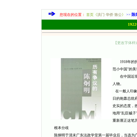
陈
您现在的位置：
首页《
洪门·华侨·致公
》
>>
19
【更改字体样
1918年的
范小中国”的美
在中国近现代
人物。
在一般人印象里
日的炮轰总统
史实的态度，
地用“乱臣贼子
重新厘正这笔
根本分歧
陈炯明于清末广东法政学堂第一届毕业后，当选为广