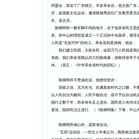
同盟会，策划了广东独立。辛亥革命后，他主政广东
济，提倡新文化运动，邀请陈独秀担任广东教育委员会
长、县议员。
陈炯明和一般军阀不同的地方，在于他具有民主思想
意。孙中山的理想是成立一个正式的中央政府，领导
人民是“无知可怜”的幼儿，革命党则是保姆，他说：
我们建立民国，主权在民，这四万万人民就是我们
亲政。我们革命党既以武力扫除残暴，拯救得皇帝于
休。（居正：《中华革命党时代的回忆》）
陈炯明并不赞成此说，他曾经批评：
训政之说，尤为失当。此属君政时代之口吻，不图
以人民自治为极则，人民不能自治，或不予以自治机
国行之数千年，而未有长足之进步。国民党人有何法
谬说，阻碍民治之进行。（《陈炯明集》下卷，中山大学
陈炯明所倾心的，是联省自治。
“五四”运动后，一些文人学者认为，既然南北政府